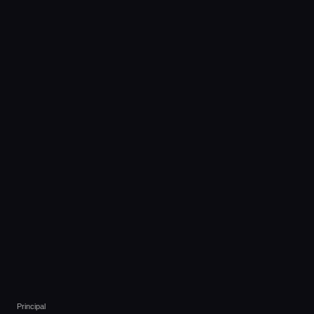
Principal