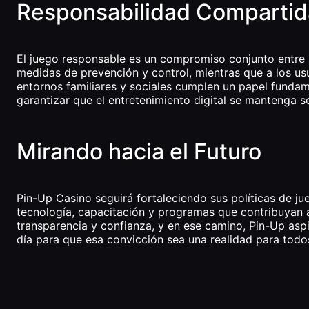
Responsabilidad Compartid
El juego responsable es un compromiso conjunto entre
medidas de prevención y control, mientras que a los u
entornos familiares y sociales cumplen un papel funda
garantizar que el entretenimiento digital se mantenga s
Mirando hacia el Futuro
Pin-Up Casino seguirá fortaleciendo sus políticas de j
tecnología, capacitación y programas que contribuyan a
transparencia y confianza, y en ese camino, Pin-Up aspi
día para que esa convicción sea una realidad para todo