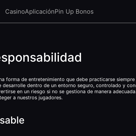
Casino
Aplicación
Pin Up Bonos
sponsabilidad
una forma de entretenimiento que debe practicarse siempr
e desarrolle dentro de un entorno seguro, controlado y co
rtirse en un riesgo si no se gestiona de manera adecuada. 
eger a nuestros jugadores.
sable