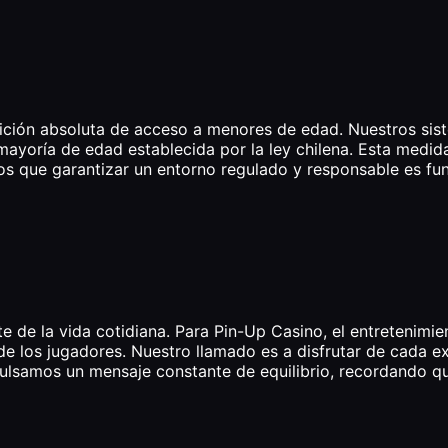
ición absoluta de acceso a menores de edad. Nuestros sist
mayoría de edad establecida por la ley chilena. Esta medid
 que garantizar un entorno regulado y responsable es fund
 de la vida cotidiana. Para Pin-Up Casino, el entretenimie
de los jugadores. Nuestro llamado es a disfrutar de cada 
pulsamos un mensaje constante de equilibrio, recordando qu